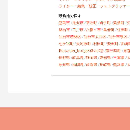
ライター・編集・校正・フォトグラファ
勤務地で探す
盛岡市
滝沢市
雫石町
岩手町
紫波町
釜石市
二戸市
八幡平市
葛巻町
住田町
仙台市若林区
仙台市太白区
仙台市泉区
七ケ宿町
大河原町
村田町
柴田町
川崎
${master_kcd.get($val2)}
南三陸町
青
長野県
岐阜県
静岡県
愛知県
三重県
高知県
福岡県
佐賀県
長崎県
熊本県