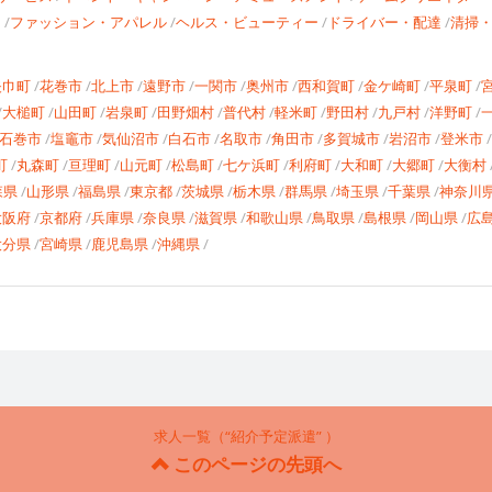
ー
ファッション・アパレル
ヘルス・ビューティー
ドライバー・配達
清掃
矢巾町
花巻市
北上市
遠野市
一関市
奥州市
西和賀町
金ケ崎町
平泉町
大槌町
山田町
岩泉町
田野畑村
普代村
軽米町
野田村
九戸村
洋野町
石巻市
塩竈市
気仙沼市
白石市
名取市
角田市
多賀城市
岩沼市
登米市
町
丸森町
亘理町
山元町
松島町
七ケ浜町
利府町
大和町
大郷町
大衡村
森県
山形県
福島県
東京都
茨城県
栃木県
群馬県
埼玉県
千葉県
神奈川
大阪府
京都府
兵庫県
奈良県
滋賀県
和歌山県
鳥取県
島根県
岡山県
広
大分県
宮崎県
鹿児島県
沖縄県
求人一覧（“紹介予定派遣” ）
このページの先頭へ