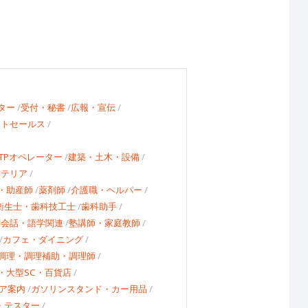
ター
受付・秘書
広報・宣伝
ートセールス
TPオペレーター
建築・土木・設備
ステリア
・助産師
薬剤師
介護職・ヘルパー
衛生士・歯科技工士
歯科助手
英会話・語学関連
塾講師・家庭教師
カフェ・ダイニング
調理・調理補助・調理師
・大型SC・百貨店
ア案内
ガソリンスタンド・カー用品
・テスター