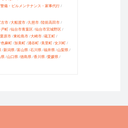
・警備・ビルメンテナンス・家事代行
宮古市
大船渡市
久慈市
陸前高田市
一戸町
仙台市青葉区
仙台市宮城野区
栗原市
東松島市
大崎市
蔵王町
色麻町
加美町
涌谷町
美里町
女川町
県
新潟県
富山県
石川県
福井県
山梨県
島県
山口県
徳島県
香川県
愛媛県