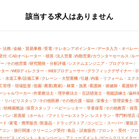
該当する求人はありません
・法務
金融・貿易事務
受電
テレホンアポインター
データ入力・オペレー
受付
CADオペレーター・積算
法人営業
内勤営業/カウンターセールス
ル
ダー
その他営業
研究開発・分析評価
システムエンジニア・プログラマー
ーター
WEBディレクター・WEBプロデューサー
グラフィックデザイナー・D
ス・水道工事/設備工事
クレーン・大型重機
引越
内装・リフォーム・エク
工管理・現場監督
造園
農業(農家)・林業・漁業
看護師・保健師・看護助手
ーシャルワーカー
作業療法士・理学療法士・言語聴覚士・視能訓練士
歯科
師・リハビリスタッフ
その他医療
その他介護・福祉
栄養士・管理栄養士
士
幼稚園教諭
保育スタッフ・ベビーシッター・学童保育
その他教育・保育
・パン
居酒屋（ホール）
ファミリーレストラン
レストラン・専門料理店
ード
家電・携帯販売
医薬品・ドラッグストア
コンビニ・スーパー
量販店
アコン・旅行関連
クリーニング受付
食品・試食販売
フロント・受付・フロ
サービス
イベント・キャンペーン・アミューズメント
ゲームクリエイター