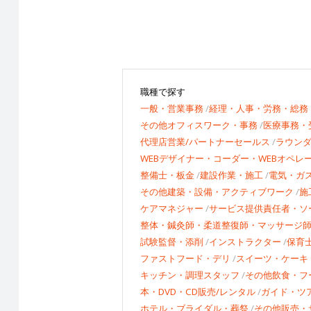
職種で探す
一般・営業事務
経理・人事・労務・総務
その他オフィスワーク・事務
医療事務・
代理店営業/パートナーセールス
ラウン
WEBデザイナー・コーダー・WEBオペレ
整備士・板金
建設作業・施工
電気・ガ
その他建築・設備・アクティブワーク
施
ケアマネジャー
サービス提供責任者・ソ
整体・鍼灸師・柔道整復師・マッサージ
試験監督・添削
インストラクター
保育
ファストフード・デリ
スイーツ・ケーキ
キッチン・調理スタッフ
その他飲食・フ
本・DVD・CD販売/レンタル
ガイド・ツ
ホテル・ブライダル・葬祭
その他販売・