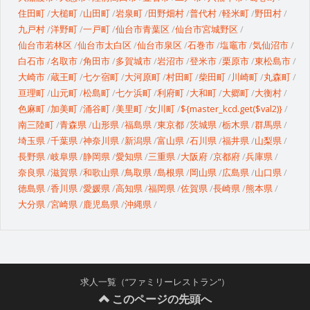
住田町
大槌町
山田町
岩泉町
田野畑村
普代村
軽米町
野田村
九戸村
洋野町
一戸町
仙台市青葉区
仙台市宮城野区
仙台市若林区
仙台市太白区
仙台市泉区
石巻市
塩竈市
気仙沼市
白石市
名取市
角田市
多賀城市
岩沼市
登米市
栗原市
東松島市
大崎市
蔵王町
七ケ宿町
大河原町
村田町
柴田町
川崎町
丸森町
亘理町
山元町
松島町
七ケ浜町
利府町
大和町
大郷町
大衡村
色麻町
加美町
涌谷町
美里町
女川町
${master_kcd.get($val2)}
南三陸町
青森県
山形県
福島県
東京都
茨城県
栃木県
群馬県
埼玉県
千葉県
神奈川県
新潟県
富山県
石川県
福井県
山梨県
長野県
岐阜県
静岡県
愛知県
三重県
大阪府
京都府
兵庫県
奈良県
滋賀県
和歌山県
鳥取県
島根県
岡山県
広島県
山口県
徳島県
香川県
愛媛県
高知県
福岡県
佐賀県
長崎県
熊本県
大分県
宮崎県
鹿児島県
沖縄県
求人一覧（“ファミリーレストラン”）
このページの先頭へ