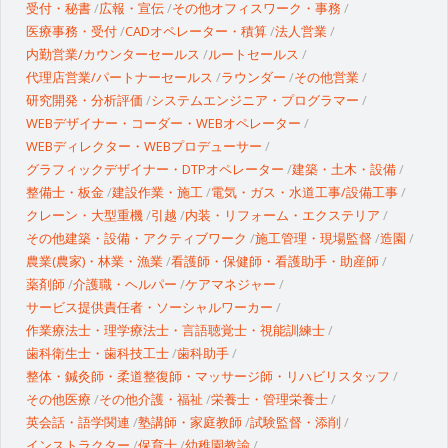
受付・秘書
広報・宣伝
その他オフィスワーク・事務
医療事務・受付
CADオペレーター・積算
法人営業
内勤営業/カウンターセールス
ルートセールス
代理店営業/パートナーセールス
ラウンダー
その他営業
研究開発・分析評価
システムエンジニア・プログラマー
WEBデザイナー・コーダー・WEBオペレーター
WEBディレクター・WEBプロデューサー
グラフィックデザイナー・DTPオペレーター
建築・土木・設備
整備士・板金
建設作業・施工
電気・ガス・水道工事/設備工事
クレーン・大型重機
引越
内装・リフォーム・エクステリア
その他建築・設備・アクティブワーク
施工管理・現場監督
造園
農業(農家)・林業・漁業
看護師・保健師・看護助手・助産師
薬剤師
介護職・ヘルパー
ケアマネジャー
サービス提供責任者・ソーシャルワーカー
作業療法士・理学療法士・言語聴覚士・視能訓練士
歯科衛生士・歯科技工士
歯科助手
整体・鍼灸師・柔道整復師・マッサージ師・リハビリスタッフ
その他医療
その他介護・福祉
栄養士・管理栄養士
英会話・語学関連
塾講師・家庭教師
試験監督・添削
インストラクター
保育士
幼稚園教諭