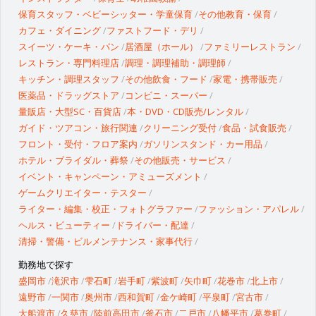
保育スタッフ・ベビーシッター・学童保育
その他教育・保育
カフェ・ダイニング
ファストフード・デリ
スイーツ・ケーキ・パン
居酒屋（ホール）
ファミリーレストラン
レストラン・専門料理店
調理・調理補助・調理師
キッチン・調理スタッフ
その他飲食・フード
家電・携帯販売
医薬品・ドラッグストア
コンビニ・スーパー
量販店・大型SC・百貨店
本・DVD・CD販売/レンタル
ガイド・ツアコン・旅行関連
クリーニング受付
食品・試食販売
フロント・受付・フロア案内
ガソリンスタンド・カー用品
ホテル・ブライダル・葬祭
その他販売・サービス
イベント・キャンペーン・アミューズメント
ゲームクリエイター・テスター
ライター・編集・校正・フォトグラファー
ファッション・アパレル
ヘルス・ビューティー
ドライバー・配達
清掃・警備・ビルメンテナンス・家事代行
勤務地で探す
盛岡市
滝沢市
雫石町
岩手町
紫波町
矢巾町
花巻市
北上市
遠野市
一関市
奥州市
西和賀町
金ケ崎町
平泉町
宮古市
大船渡市
久慈市
陸前高田市
釜石市
二戸市
八幡平市
葛巻町