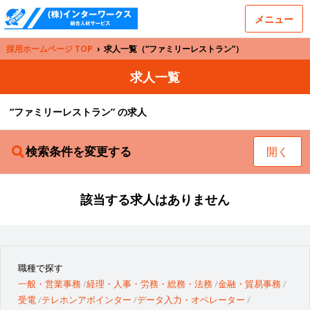
メニュー
採用ホームページ TOP
›
求人一覧（“ファミリーレストラン”）
求人一覧
“ファミリーレストラン” の求人
検索条件を変更する
開く
該当する求人はありません
職種で探す
一般・営業事務
経理・人事・労務・総務・法務
金融・貿易事務
受電
テレホンアポインター
データ入力・オペレーター