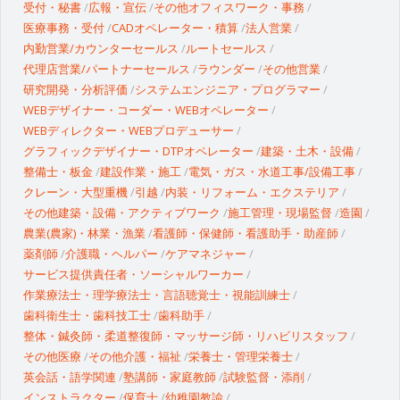
受付・秘書
広報・宣伝
その他オフィスワーク・事務
医療事務・受付
CADオペレーター・積算
法人営業
内勤営業/カウンターセールス
ルートセールス
代理店営業/パートナーセールス
ラウンダー
その他営業
研究開発・分析評価
システムエンジニア・プログラマー
WEBデザイナー・コーダー・WEBオペレーター
WEBディレクター・WEBプロデューサー
グラフィックデザイナー・DTPオペレーター
建築・土木・設備
整備士・板金
建設作業・施工
電気・ガス・水道工事/設備工事
クレーン・大型重機
引越
内装・リフォーム・エクステリア
その他建築・設備・アクティブワーク
施工管理・現場監督
造園
農業(農家)・林業・漁業
看護師・保健師・看護助手・助産師
薬剤師
介護職・ヘルパー
ケアマネジャー
サービス提供責任者・ソーシャルワーカー
作業療法士・理学療法士・言語聴覚士・視能訓練士
歯科衛生士・歯科技工士
歯科助手
整体・鍼灸師・柔道整復師・マッサージ師・リハビリスタッフ
その他医療
その他介護・福祉
栄養士・管理栄養士
英会話・語学関連
塾講師・家庭教師
試験監督・添削
インストラクター
保育士
幼稚園教諭