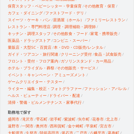
保育スタッフ・ベビーシッター・学童保育
その他教育・保育
カフェ・ダイニング
ファストフード・デリ
スイーツ・ケーキ・パン
居酒屋（ホール）
ファミリーレストラン
レストラン・専門料理店
調理・調理補助・調理師
キッチン・調理スタッフ
その他飲食・フード
家電・携帯販売
医薬品・ドラッグストア
コンビニ・スーパー
量販店・大型SC・百貨店
本・DVD・CD販売/レンタル
ガイド・ツアコン・旅行関連
クリーニング受付
食品・試食販売
フロント・受付・フロア案内
ガソリンスタンド・カー用品
ホテル・ブライダル・葬祭
その他販売・サービス
イベント・キャンペーン・アミューズメント
ゲームクリエイター・テスター
ライター・編集・校正・フォトグラファー
ファッション・アパレル
ヘルス・ビューティー
ドライバー・配達
清掃・警備・ビルメンテナンス・家事代行
勤務地で探す
盛岡市
滝沢市
雫石町
岩手町
紫波町
矢巾町
花巻市
北上市
遠野市
一関市
奥州市
西和賀町
金ケ崎町
平泉町
宮古市
大船渡市
久慈市
陸前高田市
釜石市
二戸市
八幡平市
葛巻町