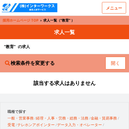
メニュー
採用ホームページ TOP
›
求人一覧（“教育” ）
求人一覧
“教育” の求人
検索条件を変更する
開く
該当する求人はありません
職種で探す
一般・営業事務
経理・人事・労務・総務・法務
金融・貿易事務
受電
テレホンアポインター
データ入力・オペレーター